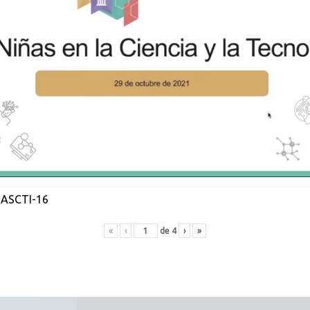
 ASCTI-16
«
‹
de
4
›
»